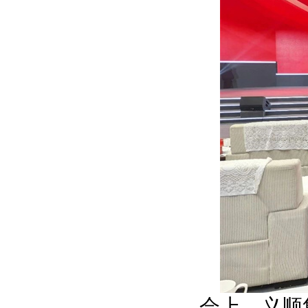
会上，义顺