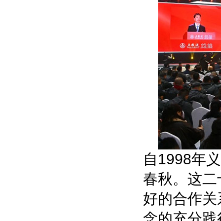
自1998
春秋。这二
好的合作关
念的充分践