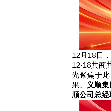
12月18日
12·18共
光聚焦于此
果。
义顺集
顺公司总经