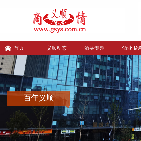
首页
义顺动态
酒类专题
酒业报
义顺讲堂
义顺老张的店
义顺酒便利
百年义顺