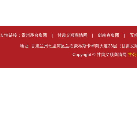
友情链接：
贵州茅台集团
|
甘肃义顺商情网
|
剑南春集团
|
五
地址: 甘肃兰州七里河区兰石豪布斯卡华商大厦23层（甘肃义顺集团） 邮箱
Copyright © 甘肃义顺商情网
甘公网