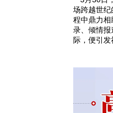
场跨越世纪
程中鼎力相
录、倾情报
际，便引发