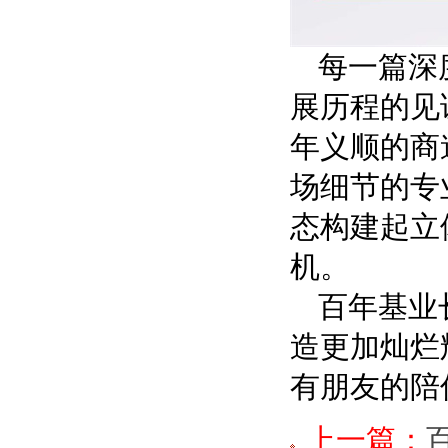
每一篇深
展历程的见
年义顺的商
场细节的专
态构建起立
机。
百年基业
造更加灿烂
有朋友的陪
上一篇：