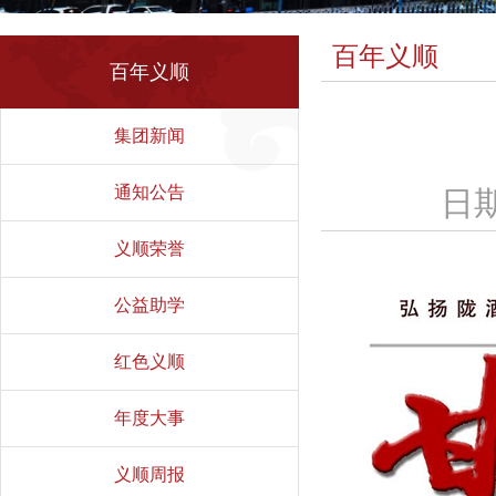
百年义顺
百年义顺
集团新闻
通知公告
日期
义顺荣誉
公益助学
红色义顺
年度大事
义顺周报