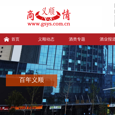
首页
义顺动态
酒类专题
酒业报
义顺讲堂
义顺老张的店
义顺酒便利
百年义顺