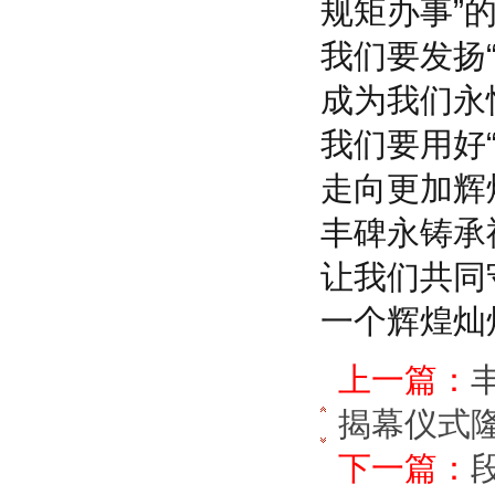
规矩办事”
我们要发扬
成为我们永
我们要用好
走向更加辉
丰碑永铸承
让我们共同
一个辉煌灿
上一篇：
揭幕仪式
下一篇：