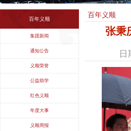
百年义顺
百年义顺
张秉
集团新闻
通知公告
日期
义顺荣誉
公益助学
红色义顺
年度大事
义顺周报