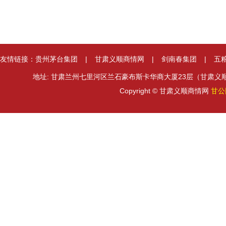
友情链接：
贵州茅台集团
|
甘肃义顺商情网
|
剑南春集团
|
五
地址: 甘肃兰州七里河区兰石豪布斯卡华商大厦23层（甘肃义顺集团） 邮箱
Copyright © 甘肃义顺商情网
甘公网