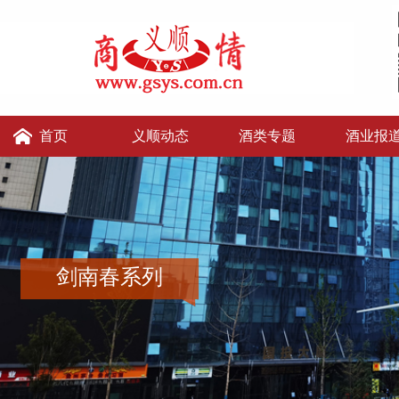
首页
义顺动态
酒类专题
酒业报
义顺讲堂
义顺老张的店
义顺酒便利
剑南春系列