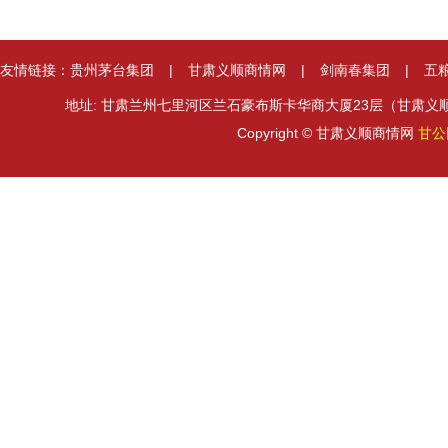
友情链接：
贵州茅台集团
|
甘肃义顺商情网
|
剑南春集团
|
五
地址: 甘肃兰州七里河区兰石豪布斯卡华商大厦23层（甘肃义顺集团） 邮箱
Copyright © 甘肃义顺商情网
甘公网