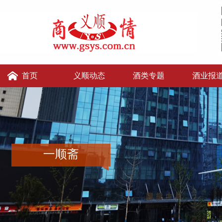
首页
义顺动态
酒类专题
酒业报
义顺讲堂
义顺老张的店
义顺酒便利
一顺斋